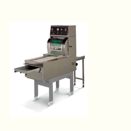
Stampo "Conchiglia"
Stampo "Farfalla"
Stampo "Fiore"
Stampo "Foglia"
Stampo "Kaiser"
Stampo "Labirinto"
Stampo "Maggiolone"
Stampo "Ovalino"