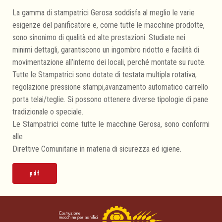
Stampo "Pan Pierino"
La gamma di stampatrici Gerosa soddisfa al meglio le varie
esigenze del panificatore e, come tutte le macchine prodotte,
Stampo "Punte"
sono sinonimo di qualità ed alte prestazioni. Studiate nei
minimi dettagli, garantiscono un ingombro ridotto e facilità di
Stampo "Rigatone"
movimentazione all’interno dei locali, perché montate su ruote.
Tutte le Stampatrici sono dotate di testata multipla rotativa,
Stampo "Rombo"
regolazione pressione stampi,avanzamento automatico carrello
porta telai/teglie. Si possono ottenere diverse tipologie di pane
Stampo "Rosetta"
tradizionale o speciale.
Le Stampatrici come tutte le macchine Gerosa, sono conformi
Stampo "Spaccatina 1T"
alle
Direttive Comunitarie in materia di sicurezza ed igiene.
Stampo "Spaccatina 2T"
pdf
Stampo "Spaccatina a Lama"
Stampo "Spiga"