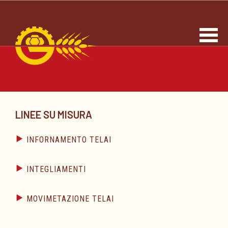
LINEE SU MISURA
INFORNAMENTO TELAI
download catalogo
INTEGLIAMENTI
Pala infornamento "Pegaso"
download catalogo
MOVIMETAZIONE TELAI
Caricatore “Universale” per assi/teglie/tavole
download catalogo