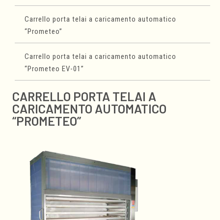
Carrello porta telai a caricamento automatico
Linee movimentazione teglie
“Prometeo”
Stivatore per carico automatico assi/tavole/teglie
Carrello porta telai a caricamento automatico
“Prometeo EV-01”
Stivatore per scarico automatico assi/tavole/teglie
CARRELLO PORTA TELAI A
Impilatore per assi/tavole/teglie
CARICAMENTO AUTOMATICO
“PROMETEO”