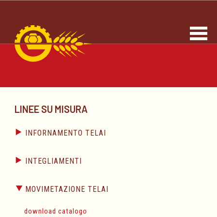
LINEE SU MISURA
INFORNAMENTO TELAI
download catalogo
INTEGLIAMENTI
Pala infornamento "Pegaso"
download catalogo
MOVIMETAZIONE TELAI
download catalogo
Caricatore “Universale” per assi/teglie/tavole